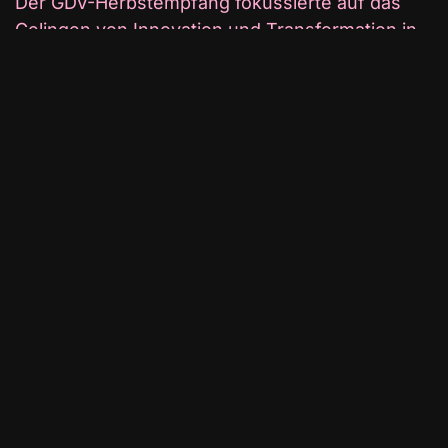
Der GDV-Herbstempfang fokussierte auf das
Gelingen von Innovation und Transformation in
Deutschland.
Es wurde klar, dass es nicht primär an
Technologie und Wissen mangelt, sondern
vielmehr an einer neuen Mentalität.
Diskussionen beleuchteten die Bedeutung
dieses Wandels und die erforderlichen Schritte,
um ihn zu bewältigen. Zu den prominenten
Redner*innen des GDV-Herbstempfangs
zählten Wolfgang Schmidt, Bundesminister für
besondere Aufgaben im Bundeskanzleramt,
sowie Sicherheitsexpertin Dr. Stefanie Babst.